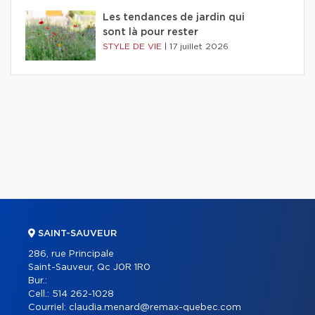
Les tendances de jardin qui
sont là pour rester
STYLE DE VIE
|
17 juillet 2026
SAINT-SAUVEUR
286, rue Principale
Saint-Sauveur, Qc J0R 1R0
Bur.:
Cell.:
514 262-1028
Courriel:
claudia.menard@remax-quebec.com