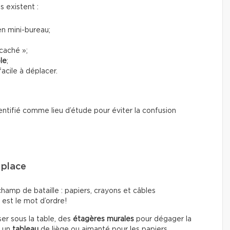
ns existent :
n mini-bureau;
caché »;
le
;
acile à déplacer.
entifié comme lieu d’étude pour éviter la confusion
 place
hamp de bataille : papiers, crayons et câbles
 est le mot d’ordre!
sser sous la table, des
étagères murales
pour dégager la
, un
tableau
de liège ou aimanté pour les papiers