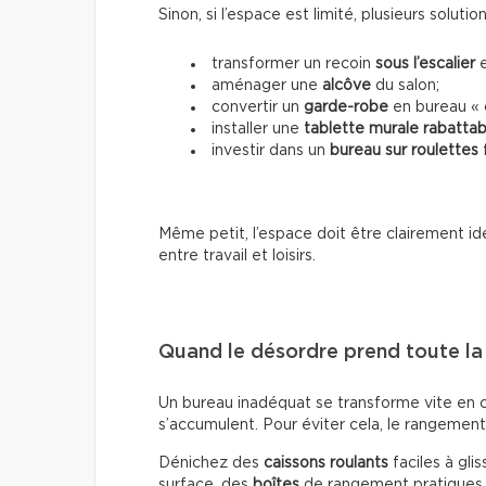
Sinon, si l’espace est limité, plusieurs solutio
transformer un recoin
sous l’escalier
e
aménager une
alcôve
du salon;
convertir un
garde-robe
en bureau « 
installer une
tablette murale rabattab
investir dans un
bureau sur roulettes
f
Même petit, l’espace doit être clairement id
entre travail et loisirs.
Quand le désordre prend toute la
Un bureau inadéquat se transforme vite en c
s’accumulent. Pour éviter cela, le rangement
Dénichez des
caissons roulants
faciles à gli
surface, des
boîtes
de rangement pratiques