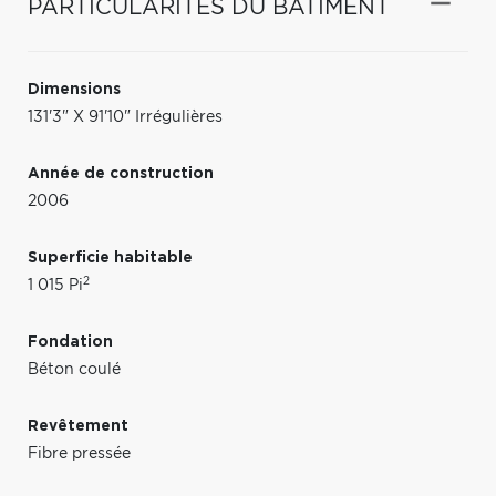
PARTICULARITÉS DU BÂTIMENT
Dimensions
131'3" X 91'10" Irrégulières
Année de construction
2006
Superficie habitable
2
1 015 Pi
Fondation
Béton coulé
Revêtement
Fibre pressée