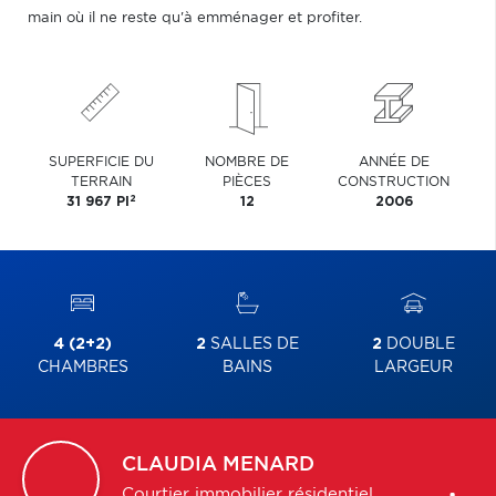
main où il ne reste qu'à emménager et profiter.
SUPERFICIE DU
NOMBRE DE
ANNÉE DE
TERRAIN
PIÈCES
CONSTRUCTION
2
31 967 PI
12
2006
4 (2+2)
2
SALLES DE
2
DOUBLE
CHAMBRES
BAINS
LARGEUR
CLAUDIA
MENARD
Courtier immobilier résidentiel